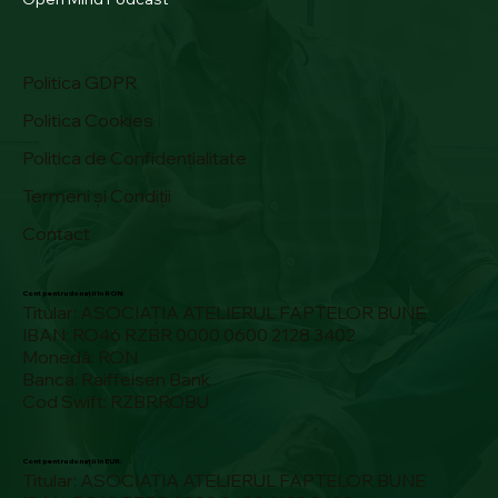
Politica GDPR
Politica Cookies
Politica de Confidențialitate
Termeni și Condiții
Contact
Cont pentru donații în RON:
Titular: ASOCIAȚIA ATELIERUL FAPTELOR BUNE
IBAN: RO46 RZBR 0000 0600 2128 3402
Monedă: RON
Banca: Raiffeisen Bank
Cod Swift: RZBRROBU
Cont pentru donații în EUR:
Titular: ASOCIAȚIA ATELIERUL FAPTELOR BUNE