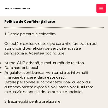
Centrul Social de Psihoterapie
Politica de Confidențialitate
1. Datele pe care le colectăm
Colectăm exclusiv datele pe care ni le furnizați direct
atunci când beneficiați de serviciile noastre
psihosociale. Acestea pot include:
Nume, CNP, adresă, e-mail, număr de telefon;
Data nașterii, sexul;
Angajator, cont bancar, venituri și alte informații
financiar-bancare, dacă este cazul.
Datele personale sunt colectate doar cu acordul
dumneavoastră expres și voluntar și vor fi utilizate
exclusiv în scopurile declarate ale Asociației.
2. Baza legală pentru prelucrare