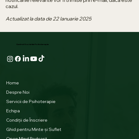
notificările relevante vor fi trimise prin e-mail, dacă este
cazul.
Actualizat la data de 22 Ianuarie 2025
Centrul Social de Psihoterapie
Home
Despre Noi
Servicii de Psihoterapie
Echipa
Condiții de Înscriere
Ghid pentru Minte și Suflet
Open Mind Podcast