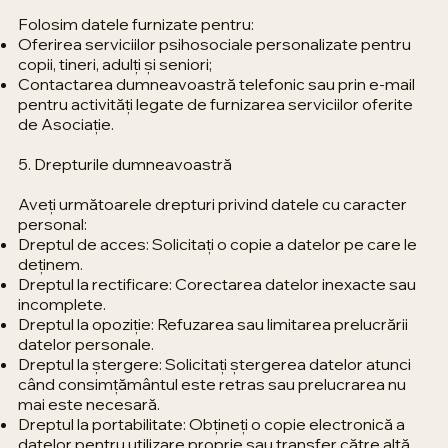
Folosim datele furnizate pentru:
Oferirea serviciilor psihosociale personalizate pentru
copii, tineri, adulți și seniori;
Contactarea dumneavoastră telefonic sau prin e-mail
pentru activități legate de furnizarea serviciilor oferite
de Asociație.
5. Drepturile dumneavoastră
Aveți următoarele drepturi privind datele cu caracter
personal:
Dreptul de acces: Solicitați o copie a datelor pe care le
deținem.
Dreptul la rectificare: Corectarea datelor inexacte sau
incomplete.
Dreptul la opoziție: Refuzarea sau limitarea prelucrării
datelor personale.
Dreptul la ștergere: Solicitați ștergerea datelor atunci
când consimțământul este retras sau prelucrarea nu
mai este necesară.
Dreptul la portabilitate: Obțineți o copie electronică a
datelor pentru utilizare proprie sau transfer către altă