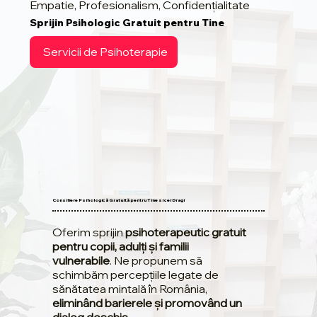
Empatie, Profesionalism, Confidențialitate
Sprijin Psihologic Gratuit pentru Tine
Servicii de Psihoterapie
Consiliere Psihologică Gratuită pentru Tine si cei Dragi
Oferim sprijin
psihoterapeutic gratuit
pentru copii, adulți și familii
vulnerabile
. Ne propunem să
schimbăm percepțiile legate de
sănătatea mintală în România,
eliminând barierele și promovând un
dialog deschis
.