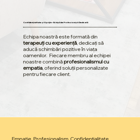
Confidențialitate și Sprijin – Echipă de Profesioniști Dedicată
Echipa noastră este formată din
terapeuți cu experiență
, dedicați să
aducă schimbări pozitive în viața
oamenilor. Fiecare membru al echipei
noastre combină
profesionalismul cu
empatia
, oferind soluții personalizate
pentru fiecare client.
Empatie, Profesionalism, Confidențialitate