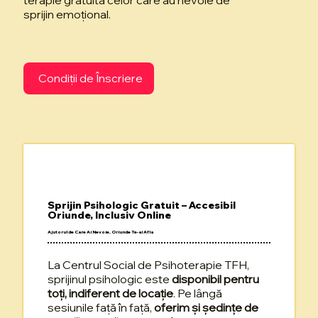
terapie gratuită celor care au nevoie de
sprijin emoțional.
Condiții de Înscriere
Sprijin Psihologic Gratuit – Accesibil
Oriunde, Inclusiv Online
Ajutorul de Care Ai Nevoie, Oriunde Te-ai Afla
La Centrul Social de Psihoterapie TFH,
sprijinul psihologic este
disponibil pentru
toți, indiferent de locație
. Pe lângă
sesiunile față în față,
oferim și ședințe de