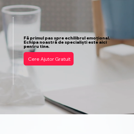
Fă primul pas spre echilibrul emoțional.
Echipa noastră de specialiști este aici
pentru tine.
Cere Ajutor Gratuit