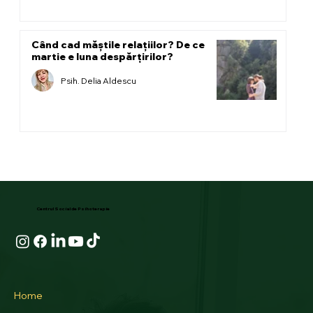
Când cad măștile relațiilor? De ce
martie e luna despărțirilor?
Psih. Delia Aldescu
Centrul Social de Psihoterapie
Home