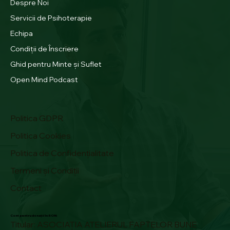
Despre Noi
Servicii de Psihoterapie
Echipa
Condiții de Înscriere
Ghid pentru Minte și Suflet
Open Mind Podcast
Politica GDPR
Politica Cookies
Politica de Confidențialitate
Termeni și Condiții
Contact
Cont pentru donații în RON:
Titular: ASOCIAȚIA ATELIERUL FAPTELOR BUNE