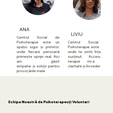
ANA
LIVIU
Centrul Social de
Centrul Social de
Psihoterapie este un
Psihoterapie este un loc
spațiu sigur și primitor,
unde te simți înțeles și
unde fiecare persoană
susținut. Accesul la
primește sprijin real. Aici
terapie mi-a oferit
am găsit
claritate și încredere
empatie și soluții pentru
provocările mele
Echipa Noastră de Psihoterapeuți Voluntari