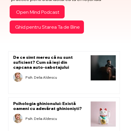
Open Mind Podcast
Ghid pentru Starea Ta de Bine
De ce simt mereu că nu sunt
suficient? Cum să ieși din
capcana auto-sabotajului
Psih. Delia Aldescu
Psihologia ghinionului: Există
oameni cu adevărat ghinioniști?
Psih. Delia Aldescu